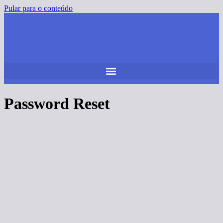
Pular para o conteúdo
Password Reset
To reset your password, please enter your email address
or username below.