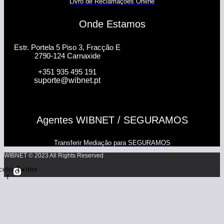
Livro de Reclamações Online
Onde Estamos
Estr. Portela 5 Piso 3, Fracção E
2790-124 Carnaxide
+351 935 495 191
suporte@wibnet.pt
Agentes WIBNET / SEGURAMOS
Transferir Mediação para SEGURAMOS
WIBNET © 2023 All Rights Reserved
cebook-
Twitter
f